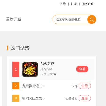
登录
|
注册
|
商务合作
最新开服
热门游戏
烈火封神
查看
1
传奇|传奇
人气：
7266
九州异兽记（0.1折免费版）
查看
2
卡牌
御剑蜀山之雄霸天下
查看
3
仙侠|修仙