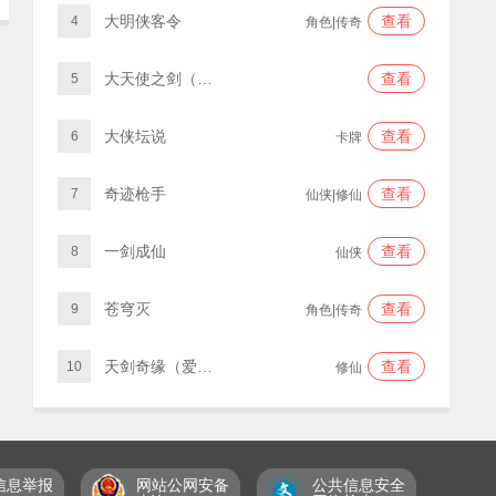
大明侠客令
查看
4
角色|传奇
大天使之剑（三倍版）
查看
5
大侠坛说
查看
6
卡牌
奇迹枪手
查看
7
仙侠|修仙
一剑成仙
查看
8
仙侠
苍穹灭
查看
9
角色|传奇
天剑奇缘（爱仙服）
查看
10
修仙
信息举报
网站公网安备
公共信息安全