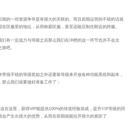
后期的一些资源争夺是有很大的关联的。而且前期运营的不错的话就
固在区服里的地位，从而称霸区服，甚至还能压制住附近的跨服。
我们有一定战力与等级之后那么我们在冲榜的这一环节也并不会太
之旅吧。
来带很不错的等级奖励之外还要靠等级来开放各种功能系统和副本，
，那么我们就要做好准备工作了：
VIP
100%
。这在这里，
获得
能提供
的传道经验加成，
提升
VIP
等级的
同
就会产生出很大的优势，从而在前期就能拉开很大的差距了