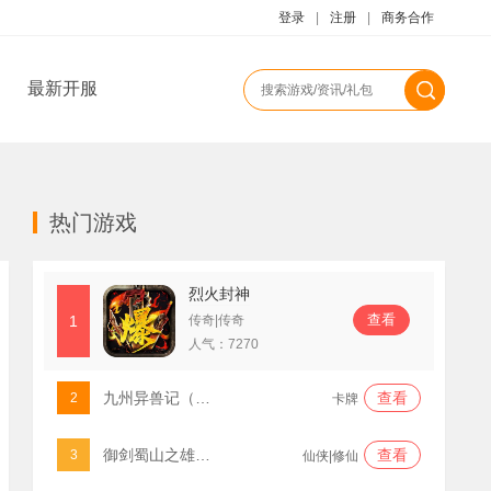
登录
|
注册
|
商务合作
最新开服
热门游戏
烈火封神
查看
1
传奇|传奇
人气：
7270
九州异兽记（0.1折免费版）
查看
2
卡牌
御剑蜀山之雄霸天下
查看
3
仙侠|修仙