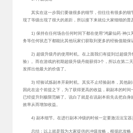
其实在这一步我们要做很多的细节，但往往有很多的细
现了等级出现了很大的差距，所以接下来就位大家细细的普
1)
“
·
(1
保持在任何场合任何时间下都在使用
鸿蒙仙药
神
务等任何状态下都能比其他玩家们获取到更多的经验值能保
2)
超级升级丹的使用时机。在上面我们有提到过超级升
3
验）。而在游戏的初期超级升级丹能获得
个，所以在第二
发挥出他最大的价值了。
3)
经验试炼副本开刷时机。其实不止经验副本，其他副
因此在这个前提之下，为了获得更高的收益，刷副本的时间
已经提升到极限范畴了。说白了就是在说副本前先去把自身
效率从而增加收益。
4)
副本细节。在进行副本冲级的时候一定要激活法宝器
总结：以上就是我为大家提供的冲级攻略，根据此攻略