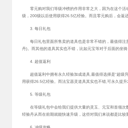
零元购对我们等级冲榜的作用非常之大，因为在这个
活
200
26.5
级，
级以后使用获得
亿经验。而且零元购后，会返
3.
每日礼包
每日礼包里面所售卖的道具也是非常不错的，最值得注
)
丹
。而其他的道具其实也不错，比如元宝等对于后面的坐骑
4.
超值返利
,
“
超值返利中拥有永久经验加成道具
最值得选择是
超级
26.5
,
用获得
亿经验。而法宝器灵道具其实也不错
可永久提升
5.
等级礼包
在等级礼包中会给我们提供大量的
灵玉
、元宝和首领次
经验丹从而在前期就能快速升级，这些对我们来说都是比较
6.
冲级攻略