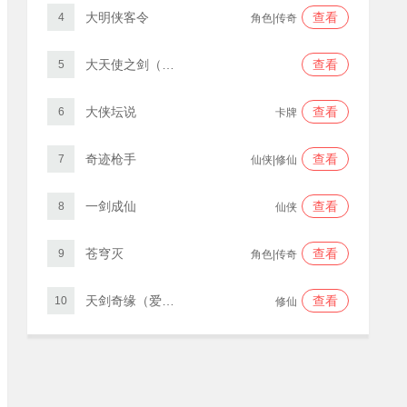
大明侠客令
查看
4
角色|传奇
大天使之剑（三倍版）
查看
5
大侠坛说
查看
6
卡牌
奇迹枪手
查看
7
仙侠|修仙
一剑成仙
查看
8
仙侠
苍穹灭
查看
9
角色|传奇
天剑奇缘（爱仙服）
查看
10
修仙