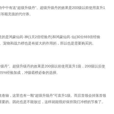
“
”
200
1
动中
中有送
超级升级丹
。超级升级丹的效果是
级以前使用直升
还
等额充值的代付券
。
·
(1
2
)
·
(30
3
意的是鸿蒙仙药
神
天
倍经验丹
和鸿蒙仙药
仙
分钟
倍经验
、宠物和战力榜也是有挺大的作用的，所以也是需要购买的。
”
200
1
200
升级丹
。超级升级丹的效果是
级以前使用直升
级，
级以后使
25%
经验加成，冲级霸榜必备的选择。
“
”
1
数卷轴，这里也有一颗
超级升级丹
可直升
级。而且首领会掉落首领
重要的。因此也是不能放过，这样就能很好保持我们冲榜的节奏了。