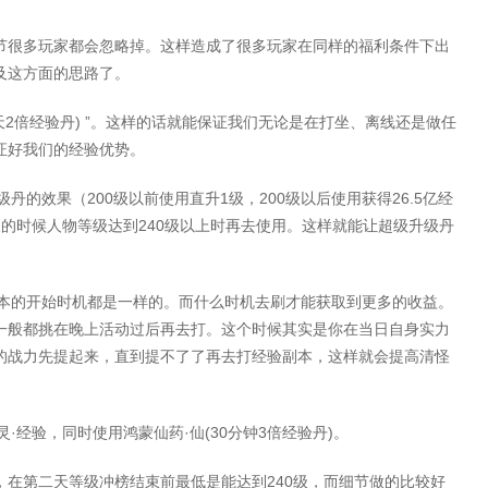
节很多玩家都会忽略掉。这样造成了很多玩家在同样的
福利条件
下出
及这方面的思路了。
2
) ”
天
倍经验丹
。这样的话就能保证我们无论是在打坐、离线还是做任
证好我们的经验优势。
200
1
200
26.5
级丹的效果（
级以前使用直升
级，
级以后使用获得
亿经
240
天的时候人物等级达到
级以上时再去使用。这样就能让超级升级丹
本的开始时机都是一样的。而什么时机去刷才能获取到更多的收益。
一般都挑在晚上活动过后再去打。这个时候其实是你在当日自身实力
的战力先提起来，直到提不了了再去打经验副本，这样就会提高清怪
·
·
(30
3
)
灵
经验，同时使用鸿蒙仙药
仙
分钟
倍经验丹
。
240
，在第二天等级冲榜结束前最低是能达到
级，而细节做的比较好