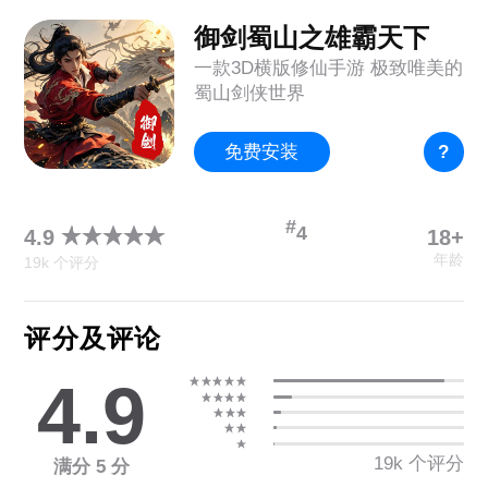
御剑蜀山之雄霸天下
一款3D横版修仙手游 极致唯美的
蜀山剑侠世界
免费安装
?
#
4
18+
4.9
年龄
19k 个评分
评分及评论
4.9
19k 个评分
满分 5 分