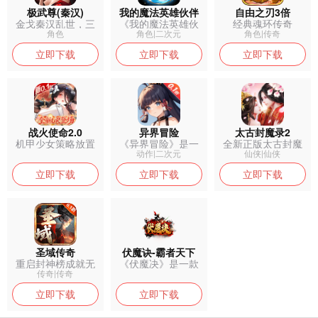
极武尊(秦汉)
我的魔法英雄伙伴
自由之刃3倍
金戈秦汉乱世，三
《我的魔法英雄伙
经典魂环传奇
职逐鹿沙场，...
伴》是一款热...
角色
角色|二次元
角色|传奇
立即下载
立即下载
立即下载
战火使命2.0
异界冒险
太古封魔录2
机甲少女策略放置
《异界冒险》是一
全新正版太古封魔
卡牌手游
款以奇异世界...
录2返利服，...
动作|二次元
仙侠|仙侠
立即下载
立即下载
立即下载
圣域传奇
伏魔诀-霸者天下
重启封神榜成就无
《伏魔决》是一款
上传奇
创新融合三国...
传奇|传奇
立即下载
立即下载