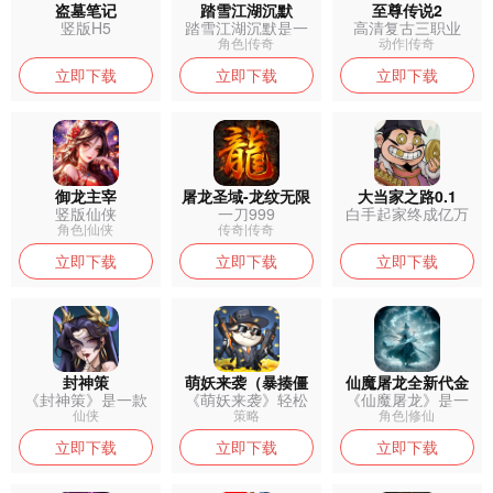
盗墓笔记
踏雪江湖沉默
至尊传说2
竖版H5
踏雪江湖沉默是一
高清复古三职业
款复古传奇手...
角色|传奇
动作|传奇
立即下载
立即下载
立即下载
御龙主宰
屠龙圣域-龙纹无限
大当家之路0.1
竖版仙侠
一刀999
白手起家终成亿万
刀
富翁！
角色|仙侠
传奇|传奇
立即下载
立即下载
立即下载
封神策
萌妖来袭（暴揍僵
仙魔屠龙全新代金
《封神策》是一款
《萌妖来袭》轻松
《仙魔屠龙》是一
尸）
以封神题材为...
上头的放置卡...
款以中国古典...
仙侠
策略
角色|修仙
立即下载
立即下载
立即下载