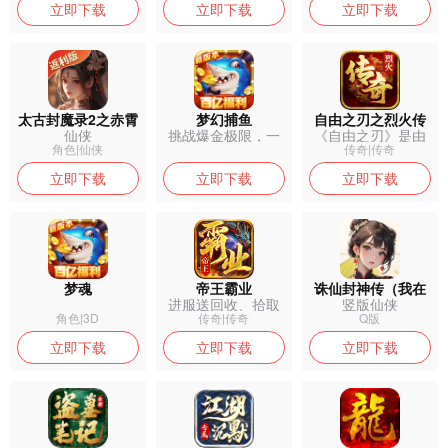
立即下载
立即下载
立即下载
太古封魔录2之赤霄
梦幻捕鱼
自由之刃之烈火传
仙侠
挑战爆金极限，一
《自由之刃》是由
御灵
奇
炮百亿秒成豪
贪玩游戏推出...
角色|仙侠
传奇|传奇
立即下载
立即下载
立即下载
梦魂
帝王霸业
诛仙封神传（我在
进服送回收、拾取
竖版仙侠
仙界）
★召唤火龙神...
角色|3D
传奇|传奇
Q版
立即下载
立即下载
立即下载