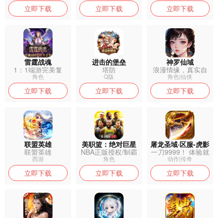
立即下载
立即下载
立即下载
雷霆战魂
进击的堡垒
神罗仙域
1：1端游完美复
塔防
浪漫情缘，真实自
刻，经典五职...
由搭配，成就...
角色
Q版
角色|仙侠
立即下载
立即下载
立即下载
联盟英雄
美职篮：绝对巨星
屠龙圣域·区服-虎影
联盟英雄
NBA正版授权/制霸
一刀9999！ 体验就
(0.1折)
NBA...
是爽！
西游
角色
动作|传奇
立即下载
立即下载
立即下载