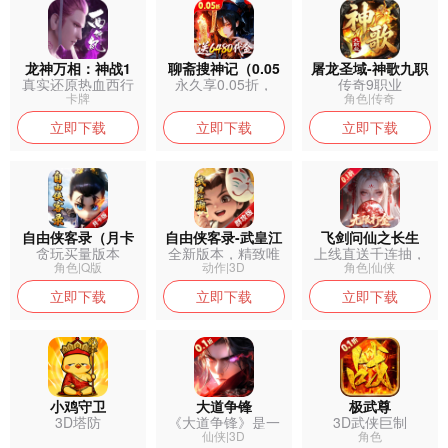
龙神万相：神战1
聊斋搜神记（0.05
屠龙圣域-神歌九职
真实还原热血西行
永久享0.05折，
传奇9职业
折开局6480）
业
之旅
3.28元...
卡牌
角色|传奇
立即下载
立即下载
立即下载
自由侠客录（月卡
自由侠客录-武皇江
飞剑问仙之长生
贪玩买量版本
全新版本，精致唯
上线直送千连抽，
版）
湖群攻版
美的游戏画面...
极品仙灵随心...
角色|Q版
动作|3D
角色|仙侠
立即下载
立即下载
立即下载
小鸡守卫
大道争锋
极武尊
3D塔防
《大道争锋》是一
3D武侠巨制
款高品质3D...
仙侠|3D
角色