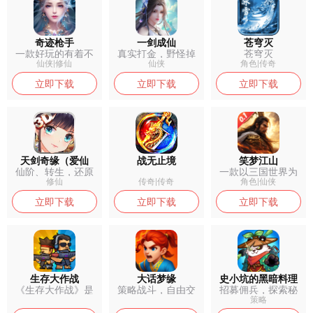
奇迹枪手
一剑成仙
苍穹灭
一款好玩的有着不
真实打金，野怪掉
苍穹灭
错的游戏玩法...
落充值卡，免...
仙侠|修仙
仙侠
角色|传奇
立即下载
立即下载
立即下载
天剑奇缘（爱仙
战无止境
笑梦江山
仙阶、转生，还原
一款以三国世界为
服）
最纯正的修仙...
背景的动作角...
修仙
传奇|传奇
角色|仙侠
立即下载
立即下载
立即下载
生存大作战
大话梦缘
史小坑的黑暗料理
《生存大作战》是
策略战斗，自由交
招募佣兵，探索秘
一款以“末日...
易，经典合宠...
境，用‘黑暗...
策略