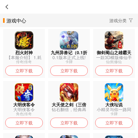
游戏中心
游戏分类
烈火封神
九州异兽记（0.1折
御剑蜀山之雄霸天
【本服介绍】 1.耗
0.1版本正式上线!
一款3D横版修仙手
免费版）
下
时一年打...
轻松小...
游 极致唯...
传奇|传奇
卡牌
仙侠|修仙
立即下载
立即下载
立即下载
大明侠客令
大天使之剑（三倍
大侠坛说
大明侠客令
钻石翻倍，经典再
小精灵与你一路同
版）
现，带你重温...
行！
角色|传奇
卡牌
立即下载
立即下载
立即下载