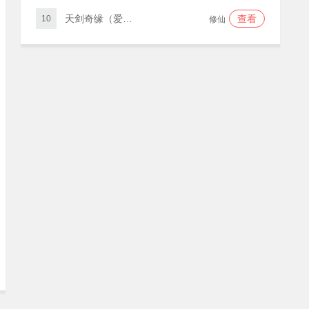
天剑奇缘（爱仙服）
查看
10
修仙