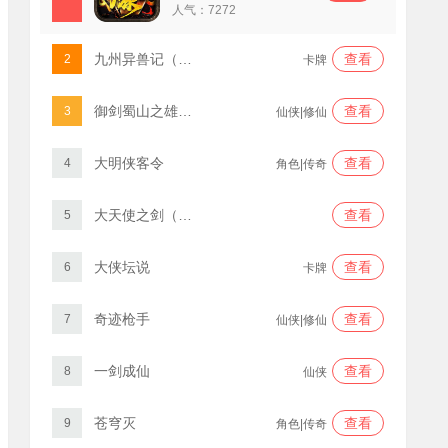
人气：
7272
九州异兽记（0.1折免费版）
查看
2
卡牌
御剑蜀山之雄霸天下
查看
3
仙侠|修仙
大明侠客令
查看
4
角色|传奇
大天使之剑（三倍版）
查看
5
大侠坛说
查看
6
卡牌
奇迹枪手
查看
7
仙侠|修仙
一剑成仙
查看
8
仙侠
苍穹灭
查看
9
角色|传奇