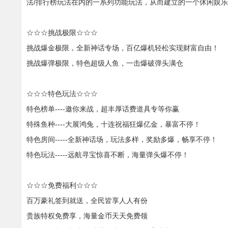
法/排行榜玩法在内的一系列功能玩法，从而建立的一个休闲娱
☆☆☆挑战极限☆☆☆
挑战爆金极限，全新神话专场，百亿爆机轻松实现财富自由！
挑战爆弹极限，特色超级人鱼，一击爆破弹头满仓
☆☆☆特色玩法☆☆☆
特色榜单----邀你来战，超丰厚话费道具专等你赢
特殊鱼种----大展鸿兔，十连祝福狂爆亿金，暴富不停！
特色房间-----全新神话场，玩法多样，奖励多爆，畅享不停！
特色玩法-----远航寻宝惊喜不断，海量弹头爆不停！
☆☆☆免费福利☆☆☆
百万豪礼签到就送，全民皆享人人有份
贵族特权免费享，海量金币天天免费领