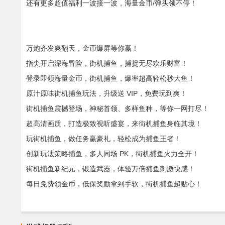
还有更多超值福利一波接一波，海量金币/弹头领不停！
万炮齐发爽翻天，金币爆屏等你赢！
指尖开启深海冒险，街机捕鱼，捕捉无尽欢乐财富！
登录即领海量金币，街机捕鱼，爆率超高轻松秒大鱼！
原汁原味街机捕鱼玩法，升级送 VIP，免费玩到爽！
街机捕鱼震撼登场，神秘首领、多样鱼种，等你一网打尽！
超高清画质，打造极致视听盛宴，来街机捕鱼身临其境！
玩街机捕鱼，做任务赢豪礼，轻松成为捕鱼王者！
创新玩法策略捕鱼，多人同场 PK，街机捕鱼火力全开！
街机捕鱼新纪元，锻造武器，体验万倍捕鱼刺激快感！
每日免费领金币，低保奖励拿到手软，街机捕鱼超贴心！