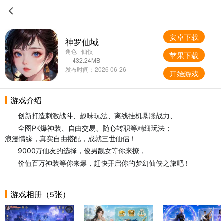
安卓下载
神罗仙域
角色 | 仙侠
苹果下载
432.24MB
发布时间：2026-06-26
开始游戏
游戏介绍
创新打造刺激战斗、趣味玩法、离线挂机暴涨战力、
全图PK爆神装、自由交易、随心转职等精细玩法；
浪漫情缘，真实自由搭配，成就三世仙侣！
9000万仙友的选择，俊男靓女等你来撩，
价值百万神装等你来爆，赶快开启你的梦幻仙侠之旅吧！
游戏相册（5张）