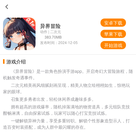
安卓下载
异界冒险
动作 | 二次元
苹果下载
383.70MB
发布时间：2024-12-05
开始游戏
游戏介绍
《异界冒险》是一款角色扮演手游app。开启奇幻大冒险旅程，随
机触发奇遇事件。
二次元精美画风细腻刻画呈现，精美人物立绘栩栩如生，惊艳玩
家的眼球。
召集更多勇者出发，轻松休闲养成趣味多多。
拥有超高的游戏爆率，随机掉落满地的物资道具，多元组队竞技
酣畅淋漓，自由探索试炼，玩家可以随心打宝竞技试炼。
一键解锁异神力量，享受多重转职。解锁个性形象造型示人，打
造百变时装搭配，成为人群中最闪耀的存在。